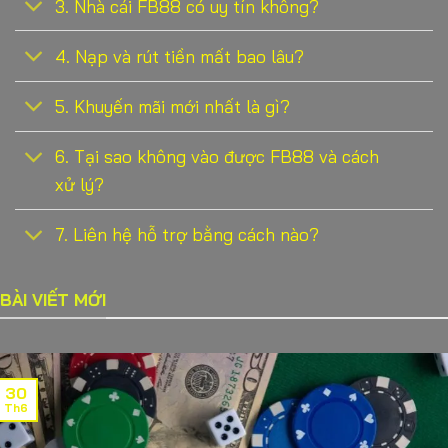
3. Nhà cái FB88 có uy tín không?
trên toàn thế giới. Nhà cái cũng đã lên kế hoạch chi tiết
nhằm phát triển và cải tiến cũng như đem đến cho anh
4. Nạp và rút tiền mất bao lâu?
em nhiều trò chơi đẳng cấp. Đến năm 2024, FB88 hy
vọng sẽ trở thành một trong những thương hiệu cá
5. Khuyến mãi mới nhất là gì?
cược an toàn và uy tín, chất lượng.
6. Tại sao không vào được FB88 và cách
Những ưu điểm nổi bật đã tạo nên
xử lý?
thương hiệu FB88
Vậy, điều gì đã giúp cho nhà cái này ngày càng có chỗ
7. Liên hệ hỗ trợ bằng cách nào?
đứng vững chắc trên thị trường cá cược. Dưới đây là
một số ưu điểm nổi trội của nhà cái mà người chơi nên
biết trước khi lựa chọn tham gia cá cược.
BÀI VIẾT MỚI
Nhà cái hợp pháp được người dùng tin cậy
Với nhiều năm kinh nghiệm và hoạt động chúng tôi đã
30
tạo dựng được thương hiệu vững chắc và được nhiều
Th6
cược thủ lựa chọn. Vậy, lý do khiến nhiều người chơi