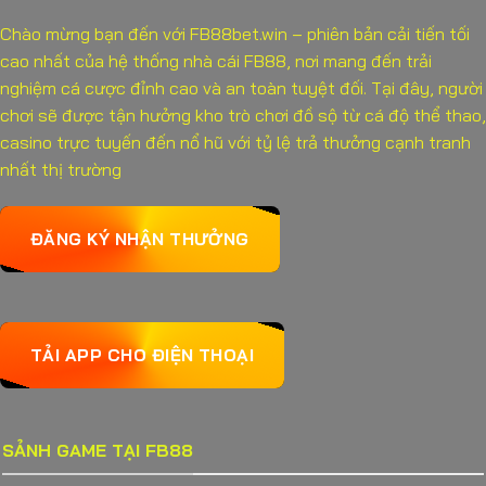
Chào mừng bạn đến với FB88bet.win – phiên bản cải tiến tối
cao nhất của hệ thống nhà cái FB88, nơi mang đến trải
nghiệm cá cược đỉnh cao và an toàn tuyệt đối. Tại đây, người
chơi sẽ được tận hưởng kho trò chơi đồ sộ từ cá độ thể thao,
casino trực tuyến đến nổ hũ với tỷ lệ trả thưởng cạnh tranh
nhất thị trường
ĐĂNG KÝ NHẬN THƯỞNG
TẢI APP CHO ĐIỆN THOẠI
SẢNH GAME TẠI FB88