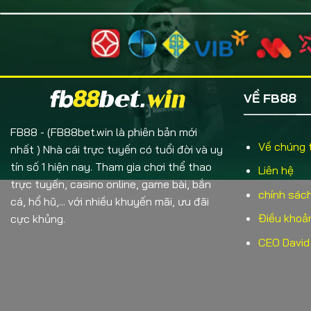
VỀ FB88
FB88 - (FB88bet.win là phiên bản mới
Về chúng t
nhất ) Nhà cái trực tuyến có tuổi đời và uy
tín số 1 hiện nay. Tham gia chơi thể thao
Liên hệ
trực tuyến, casino online, game bài, bắn
chính sác
cá, hổ hũ,... với nhiều khuyến mãi, ưu đãi
Điều khoản
cực khủng.
CEO David