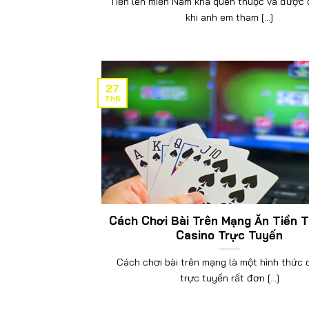
Tiến lên miền Nam khá quen thuộc và được
khi anh em tham [...]
27
Th6
Cách Chơi Bài Trên Mạng Ăn Tiền T
Casino Trực Tuyến
Cách chơi bài trên mạng là một hình thức
trực tuyến rất đơn [...]