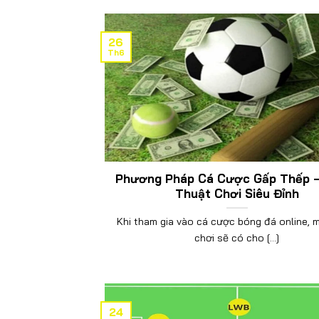
26
Th6
Phương Pháp Cá Cược Gấp Thếp –
Thuật Chơi Siêu Đỉnh
Khi tham gia vào cá cược bóng đá online, m
chơi sẽ có cho [...]
24