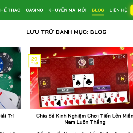
THỂ THAO
CASINO
KHUYẾN MÃI MỚI
BLOG
LIÊN HỆ
LƯU TRỮ DANH MỤC:
BLOG
29
Th6
ải Trí
Chia Sẻ Kinh Nghiệm Chơi Tiến Lên Miề
Nam Luôn Thắng