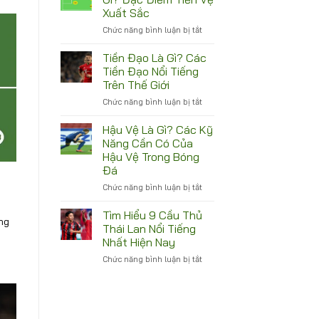
Ngự
Chơi
Xuất Sắc
–
Siêu
Chức năng bình luận bị tắt
ở
Khám
Đỉnh
Tiền
Phá
Vệ
Những
Tiền Đạo Là Gì? Các
Trung
Điều
Tiền Đạo Nổi Tiếng
Tâm
Thú
Trên Thế Giới
Là
Vị
Chức năng bình luận bị tắt
ở
Gì?
Tiền
Đặc
Đạo
Điểm
Hậu Vệ Là Gì? Các Kỹ
Là
Tiền
Năng Cần Có Của
Gì?
Vệ
Hậu Vệ Trong Bóng
Các
Xuất
Đá
Tiền
Sắc
Đạo
Chức năng bình luận bị tắt
ở
Nổi
Hậu
Tiếng
Vệ
Tìm Hiểu 9 Cầu Thủ
òng
Trên
Là
Thái Lan Nổi Tiếng
Thế
Gì?
Nhất Hiện Nay
Giới
Các
Chức năng bình luận bị tắt
ở
Kỹ
Tìm
Năng
Hiểu
Cần
9
Có
Cầu
Của