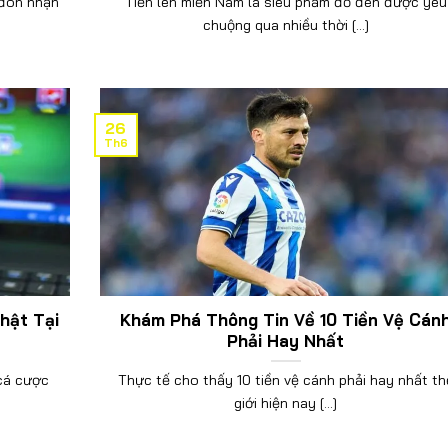
 đón nhận
Tiến lên miền Nam là siêu phẩm đỏ đen được yêu
chuộng qua nhiều thời [...]
26
Th6
hật Tại
Khám Phá Thông Tin Về 10 Tiền Vệ Cán
Phải Hay Nhất
 cá cược
Thực tế cho thấy 10 tiền vệ cánh phải hay nhất th
giới hiện nay [...]