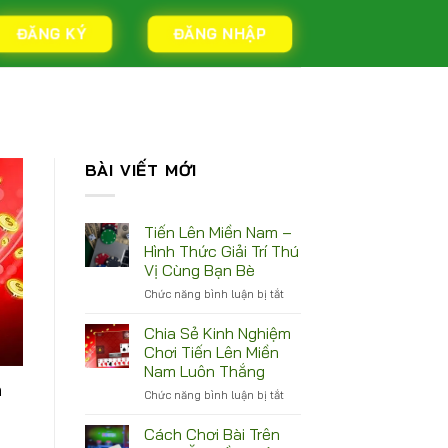
ĐĂNG KÝ
ĐĂNG NHẬP
BÀI VIẾT MỚI
Tiến Lên Miền Nam –
Hình Thức Giải Trí Thú
Vị Cùng Bạn Bè
Chức năng bình luận bị tắt
ở
Tiến
Lên
Chia Sẻ Kinh Nghiệm
Miền
Chơi Tiến Lên Miền
Nam
Nam Luôn Thắng
–
n
Chức năng bình luận bị tắt
ở
Hình
Chia
Thức
Sẻ
Giải
Cách Chơi Bài Trên
Kinh
Trí