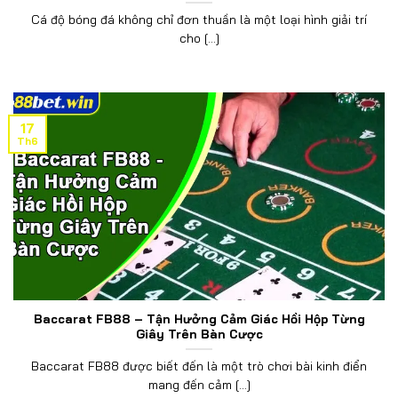
Cá độ bóng đá không chỉ đơn thuần là một loại hình giải trí
cho [...]
17
Th6
Baccarat FB88 – Tận Hưởng Cảm Giác Hồi Hộp Từng
Giây Trên Bàn Cược
Baccarat FB88 được biết đến là một trò chơi bài kinh điển
mang đến cảm [...]