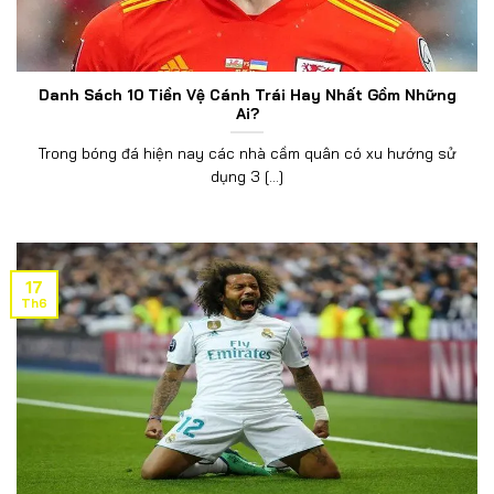
Danh Sách 10 Tiền Vệ Cánh Trái Hay Nhất Gồm Những
Ai?
Trong bóng đá hiện nay các nhà cầm quân có xu hướng sử
dụng 3 [...]
17
Th6