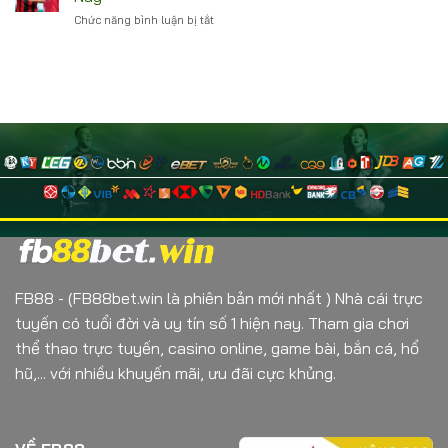
Gì?
Tiếng
Chức năng bình luận bị tắt
ở
Các
Trên
Tìm
Kỹ
Thế
Hiểu
Năng
Giới
9
Cần
Cầu
Có
Thủ
Của
Thái
Hậu
Lan
Vệ
Nổi
Trong
Tiếng
Bóng
Nhất
Đá
Hiện
Nay
FB88 - (FB88bet.win là phiên bản mới nhất ) Nhà cái trực
tuyến có tuổi đời và uy tín số 1 hiện nay. Tham gia chơi
thể thao trực tuyến, casino online, game bài, bắn cá, hổ
hũ,... với nhiều khuyến mãi, ưu đãi cực khủng.