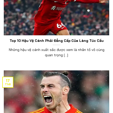
Top 10 Hậu Vệ Cánh Phải Đẳng Cấp Của Làng Túc Cầu
Những hậu vệ cánh xuất sắc được xem là nhân tố vô cùng
quan trọng [...]
17
Th6