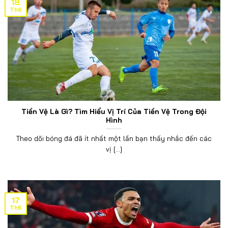
18
Th6
Tiền Vệ Là Gì? Tìm Hiểu Vị Trí Của Tiền Vệ Trong Đội
Hình
Theo dõi bóng đá đã ít nhất một lần bạn thấy nhắc đến các
vị [...]
17
Th6