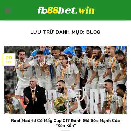
Bỏ
qua
nội
dung
LƯU TRỮ DANH MỤC:
BLOG
20
Th6
Real Madrid Có Mấy Cup C1? Đánh Giá Sức Mạnh Của
“Kền Kền”