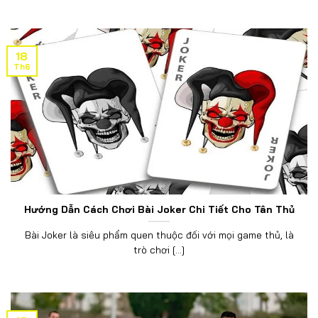
18
Th6
Hướng Dẫn Cách Chơi Bài Joker Chi Tiết Cho Tân Thủ
Bài Joker là siêu phẩm quen thuộc đối với mọi game thủ, là
trò chơi [...]