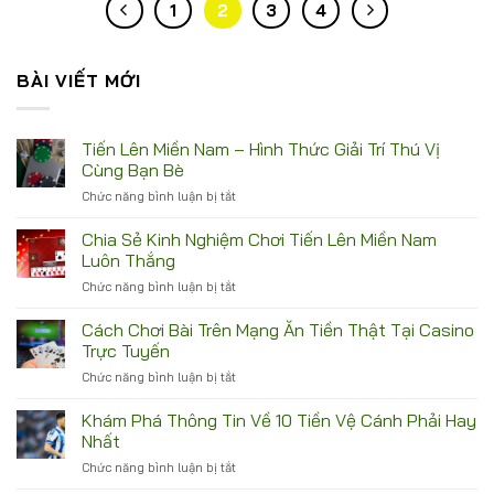
1
2
3
4
BÀI VIẾT MỚI
Tiến Lên Miền Nam – Hình Thức Giải Trí Thú Vị
Cùng Bạn Bè
Chức năng bình luận bị tắt
ở
Tiến
Lên
Chia Sẻ Kinh Nghiệm Chơi Tiến Lên Miền Nam
Miền
Luôn Thắng
Nam
Chức năng bình luận bị tắt
ở
–
Chia
Hình
Sẻ
Cách Chơi Bài Trên Mạng Ăn Tiền Thật Tại Casino
Thức
Kinh
Giải
Trực Tuyến
Nghiệm
Trí
Chức năng bình luận bị tắt
ở
Chơi
Thú
Cách
Tiến
Vị
Chơi
Khám Phá Thông Tin Về 10 Tiền Vệ Cánh Phải Hay
Lên
Cùng
Bài
Miền
Nhất
Bạn
Trên
Nam
Bè
Chức năng bình luận bị tắt
ở
Mạng
Luôn
Khám
Ăn
Thắng