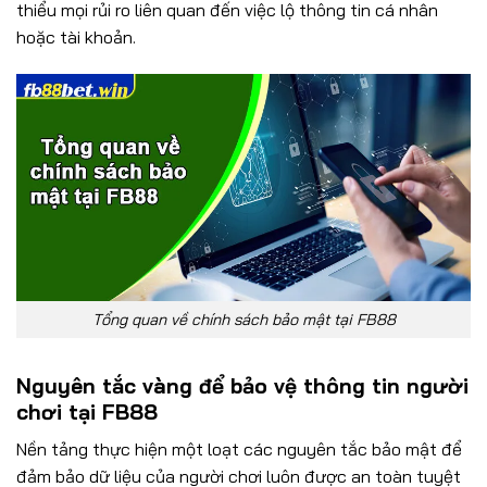
thiểu mọi rủi ro liên quan đến việc lộ thông tin cá nhân
hoặc tài khoản.
Tổng quan về chính sách bảo mật tại FB88
Nguyên tắc vàng để bảo vệ thông tin người
chơi tại FB88
Nền tảng thực hiện một loạt các nguyên tắc bảo mật để
đảm bảo dữ liệu của người chơi luôn được an toàn tuyệt