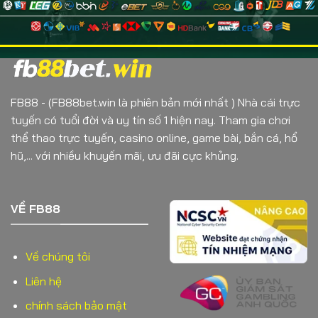
FB88 - (FB88bet.win là phiên bản mới nhất ) Nhà cái trực
tuyến có tuổi đời và uy tín số 1 hiện nay. Tham gia chơi
thể thao trực tuyến, casino online, game bài, bắn cá, hổ
hũ,... với nhiều khuyến mãi, ưu đãi cực khủng.
VỀ FB88
Về chúng tôi
Liên hệ
chính sách bảo mật