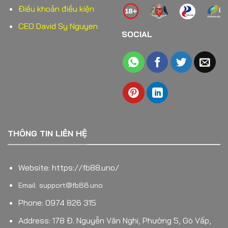
Điều khoản điều kiện
CEO David Sy Nguyen
SOCIAL
THÔNG TIN LIÊN HỆ
Website: https://fb88.uno/
Email:
support@fb88.uno
Phone: 0974 826 315
Address: 178 Đ. Nguyễn Văn Nghi, Phường 5, Gò Vấp,