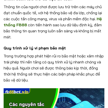
Thông tin của người chơi được lưu trữ trên các máy chủ
đạt chuẩn quốc tế, với hệ thống bảo vệ đa lớp, chống lại
các cuộc tấn công mạng, virus và phần mềm độc hại.
Hệ
thống FB88
còn tiến hành sao lưu dữ liệu định kỳ, đảm
bảo thông tin quan trọng luôn sẵn sàng và không bị mất
mát.
Quy trình xử lý vi phạm bảo mật
Trong trường hợp phát hiện rủi ro bảo mật hoặc xâm nhập
trái phép thì nền tảng có quy trình xử lý nhanh chóng và
hiệu quả. Người chơi sẽ được thông báo kịp thời, đồng
thời hệ thống sẽ thực hiện các biện pháp khắc phục để
bảo vệ dữ liệu.