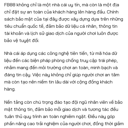
FB88 không chỉ là một nhà cái uy tín, mà còn là một địa
chỉ đặt sự an toàn của khách hàng lên hàng đầu. Chính
sách bảo mật của tại đây được xây dựng dựa trên những
tiêu chuẩn quốc tế, đảm bảo dữ liệu cá nhân, thông tin
tài khoản và lịch sử giao dịch của người chơi luôn được
bảo vệ tuyệt đối.
Nhà cái áp dụng các công nghệ tiên tiến, từ mã hóa dữ
liệu đến các biện pháp phòng chống truy cập trái phép,
nhằm mang đến môi trường chơi an toàn, minh bạch và
đáng tin cậy. Việc này không chỉ giúp người chơi an tâm
mà còn tạo nên niềm tin lâu dài với cộng đồng khách
hàng.
Nền tảng còn chú trọng đào tạo đội ngũ nhân viên về bảo
mật thông tin, đảm bảo mỗi giao dịch và tương tác đều
tuân thủ quy trình an toàn nghiêm ngặt. Điều này góp
phần nâng cao trải nghiệm của người chơi, đồng thời giảm