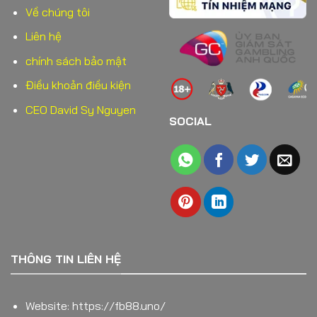
Về chúng tôi
Liên hệ
chính sách bảo mật
Điều khoản điều kiện
CEO David Sy Nguyen
SOCIAL
THÔNG TIN LIÊN HỆ
Website: https://fb88.uno/