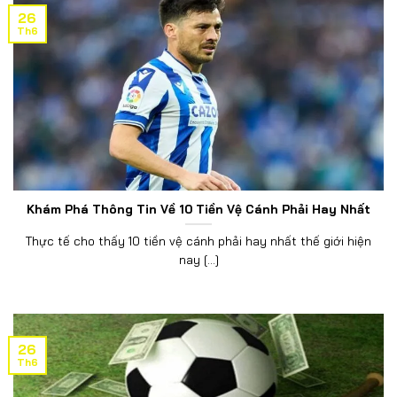
26
Th6
Khám Phá Thông Tin Về 10 Tiền Vệ Cánh Phải Hay Nhất
Thực tế cho thấy 10 tiền vệ cánh phải hay nhất thế giới hiện
nay [...]
26
Th6