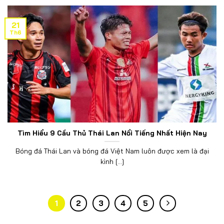
21
Th6
Tìm Hiểu 9 Cầu Thủ Thái Lan Nổi Tiếng Nhất Hiện Nay
Bóng đá Thái Lan và bóng đá Việt Nam luôn được xem là đại
kình [...]
1
2
3
4
5