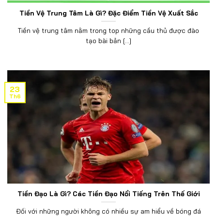
Tiền Vệ Trung Tâm Là Gì? Đặc Điểm Tiền Vệ Xuất Sắc
Tiền vệ trung tâm nằm trong top những cầu thủ được đào
tạo bài bản [...]
23
Th6
Tiền Đạo Là Gì? Các Tiền Đạo Nổi Tiếng Trên Thế Giới
Đối với những người không có nhiều sự am hiểu về bóng đá