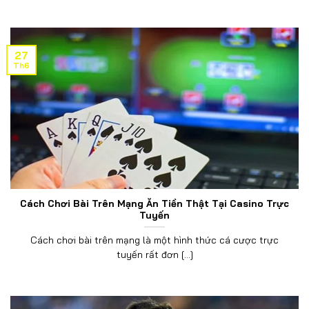
27
Th6
Cách Chơi Bài Trên Mạng Ăn Tiền Thật Tại Casino Trực
Tuyến
Cách chơi bài trên mạng là một hình thức cá cược trực
tuyến rất đơn [...]