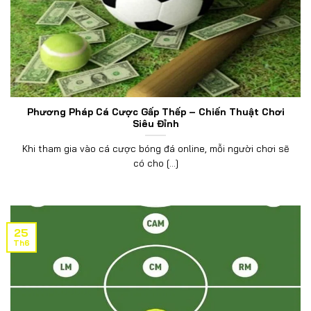
Phương Pháp Cá Cược Gấp Thếp – Chiến Thuật Chơi
Siêu Đỉnh
Khi tham gia vào cá cược bóng đá online, mỗi người chơi sẽ
có cho [...]
25
Th6