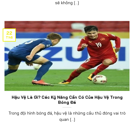
sẽ không [...]
22
Th6
Hậu Vệ Là Gì? Các Kỹ Năng Cần Có Của Hậu Vệ Trong
Bóng Đá
Trong đội hình bóng đá, hậu vệ là những cầu thủ đóng vai trò
quan [...]